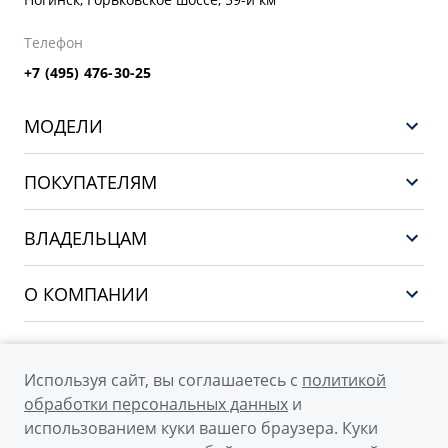
Телефон
+7 (495) 476-30-25
МОДЕЛИ
GEELY EX5 ГИБРИД
ПОКУПАТЕЛЯМ
НОВЫЙ COOLRAY
Выбор и покупка
EX5
ВЛАДЕЛЬЦАМ
Финансы и услуги
PREFACE
Сервис
О КОМПАНИИ
CITYRAY
Поддержка
О бренде GEELY
ATLAS
О дилерском центре
OKAVANGO
Используя сайт, вы соглашаетесь с
политикой
Мы в соцсетях
Новости
обработки персональных данных
и
MONJARO
использованием куки вашего браузера. Куки
Наша команда
Архивные модели