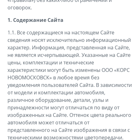
«Правила») без каких-либо ограничений и
Аксессуары
Советы по эксплуатации
оговорок.
Зарядные устройства
Спецпредложения
1. Содержание Сайта
OKAVANGO
MONJARO
1.1. Все содержащиеся на настоящем Сайте
ФИНАНСЫ И УСЛУГИ
ПОДДЕРЖКА
от 3 429 990 ₽*
от 4 349 990 ₽*
сведения носят исключительно информационный
Автокредит
Помощь на дорогах
характер. Информация, представленная на Сайте,
не является исчерпывающей. Указанные на Сайте
Расчет КАСКО
Гарантия Geely
цены, комплектации и технические
характеристики могут быть изменены ООО «КОРС
PREFACE
GEELY EX5
Страхование
Сервисная книжка
НОВОМОСКОВСК» в любое время без
от 3 079 990 ₽*
от 3 769 990 ₽*
уведомления пользователей Сайта. В зависимости
GEELY Лизинг
Вопросы и ответы
от модели и комплектации автомобиля,
различное оборудование, детали, узлы и
принадлежности могут отличаться по виду от
изображенных на Сайте. Оттенок цвета реального
автомобиля может отличаться от
представленного на Сайте изображения в связи с
техническими возможностями цветопередачи.