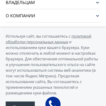
EX5
ВЛАДЕЛЬЦАМ
Финансы и услуги
PREFACE
Сервис
О КОМПАНИИ
CITYRAY
Поддержка
О бренде GEELY
ATLAS
О дилерском центре
OKAVANGO
Используя сайт, вы соглашаетесь с
политикой
Мы в соцсетях
Новости
обработки персональных данных
и
MONJARO
использованием куки вашего браузера. Куки
Наша команда
Архивные модели
можно отключить в любой момент в настройках
Правовая информация
браузера. Для обеспечения оптимальной работы
и улучшения пользовательского опыта на сайте
Контакты
© 2026
могут использоваться системы веб-аналитики (в
том числе Яндекс.Метрика). Продолжая
Официальный сайт Geely в России
использование сайта, Вы соглашаетесь с
Политика обработки персональных данных
применением указанных технологий и
размещением куки-файлов.
Правовая информация
Сделано в ПЕРКС