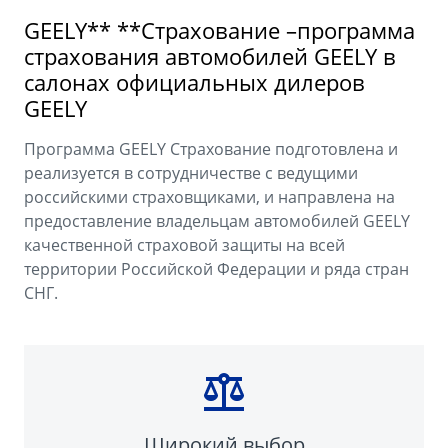
Аксессуары
Советы по эксплуатации
GEELY** **Страхование –программа
Зарядные устройства
Спецпредложения
страхования автомобилей GEELY в
салонах официальных дилеров
OKAVANGO
MONJARO
GEELY
ФИНАНСЫ И УСЛУГИ
ПОДДЕРЖКА
от 3 429 990 ₽*
от 4 349 990 ₽*
Автокредит
Помощь на дорогах
Программа GEELY Страхование подготовлена и
реализуется в сотрудничестве с ведущими
Расчет КАСКО
Гарантия Geely
российскими страховщиками, и направлена на
предоставление владельцам автомобилей GEELY
PREFACE
GEELY EX5
Страхование
Сервисная книжка
качественной страховой защиты на всей
от 3 079 990 ₽*
от 3 769 990 ₽*
территории Российской Федерации и ряда стран
GEELY Лизинг
Вопросы и ответы
СНГ.
Широкий выбор