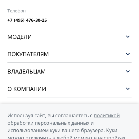
Телефон
+7 (495) 476-30-25
МОДЕЛИ
GEELY EX5 ГИБРИД
ПОКУПАТЕЛЯМ
НОВЫЙ COOLRAY
Выбор и покупка
EX5
ВЛАДЕЛЬЦАМ
Финансы и услуги
PREFACE
Сервис
О КОМПАНИИ
CITYRAY
Поддержка
О бренде GEELY
ATLAS
О дилерском центре
OKAVANGO
Используя сайт, вы соглашаетесь с
политикой
Мы в соцсетях
Новости
обработки персональных данных
и
MONJARO
использованием куки вашего браузера. Куки
Наша команда
Архивные модели
можно отключить в любой момент в настройках