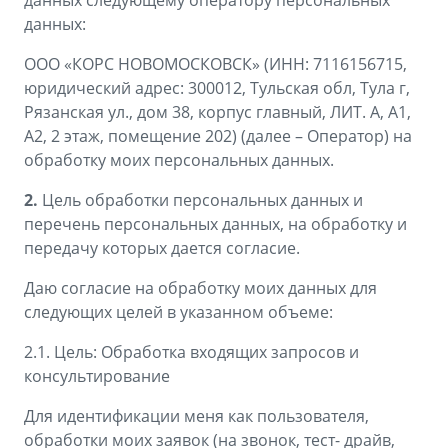
данных следующему оператору персональных
Аксессуары
Советы по эксплуатации
данных:
Зарядные устройства
Спецпредложения
ООО «КОРС НОВОМОСКОВСК» (ИНН: 7116156715,
юридический адрес: 300012, Тульская обл, Тула г,
OKAVANGO
MONJARO
ФИНАНСЫ И УСЛУГИ
ПОДДЕРЖКА
Рязанская ул., дом 38, корпус главный, ЛИТ. А, А1,
от 3 429 990 ₽*
от 4 349 990 ₽*
А2, 2 этаж, помещение 202) (далее – Оператор) на
Автокредит
Помощь на дорогах
обработку моих персональных данных.
Расчет КАСКО
Гарантия Geely
2.
Цель обработки персональных данных и
перечень персональных данных, на обработку и
PREFACE
GEELY EX5
Страхование
Сервисная книжка
передачу которых дается согласие.
от 3 079 990 ₽*
от 3 769 990 ₽*
GEELY Лизинг
Вопросы и ответы
Даю согласие на обработку моих данных для
следующих целей в указанном объеме:
2.1. Цель: Обработка входящих запросов и
консультирование
Для идентификации меня как пользователя,
обработки моих заявок (на звонок, тест- драйв,