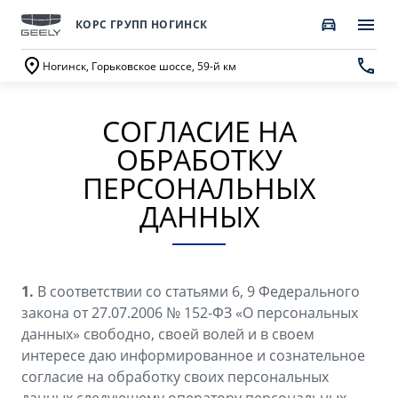
КОРС ГРУПП НОГИНСК
Ногинск, Горьковское шоссе, 59-й км
СОГЛАСИЕ НА
ПОКУПАТЕЛЯМ
О КОМПАНИИ
ВЛАДЕЛЬЦАМ
МОДЕЛИ
ОБРАБОТКУ
ВЫБОР И ПОКУПКА
СЕРВИС
О бренде GEELY
ПЕРСОНАЛЬНЫХ
ДАННЫХ
Автомобили в наличии
Запись в сервисный центр
О дилерском центре
GEELY EX5 Гибрид
НОВЫЙ COOLRAY
Спецпредложения
Техническое обслуживание
Новости
от 3 214 990 ₽*
от 2 764 990 ₽*
Получить персональное предложение
Калькулятор ТО
1.
В соответствии со статьями 6, 9 Федерального
Наша команда
закона от 27.07.2006 № 152-ФЗ «О персональных
Записаться на тест-драйв
Ценности сервиса Geely
данных» свободно, своей волей и в своем
Правовая информация
интересе даю информированное и сознательное
CITYRAY
ATLAS
Трейд-ин
Руководство по эксплуатации
согласие на обработку своих персональных
Контакты
от 2 599 990 ₽*
от 3 189 990 ₽*