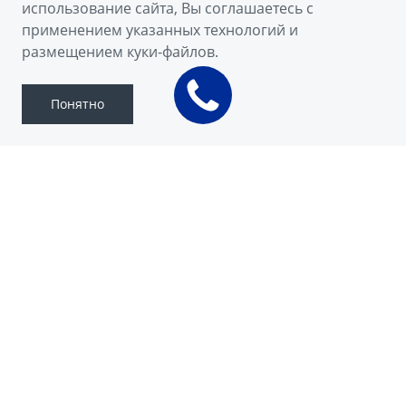
использование сайта, Вы соглашаетесь с
применением указанных технологий и
Скачать брошюру
размещением куки-файлов.
Понятно
EMGRAND
Geely Emgrand готов к реализации
разнообразных планов и идей.
Проверенные временем конструкционные
решения сочетаются в нем с
инновационными технологиями и высокими
международными стандартами.