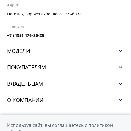
Адрес
Ногинск, Горьковское шоссе, 59-й км
Телефон
+7 (495) 476-30-25
МОДЕЛИ
GEELY EX5 ГИБРИД
ПОКУПАТЕЛЯМ
НОВЫЙ COOLRAY
Выбор и покупка
EX5
ВЛАДЕЛЬЦАМ
Финансы и услуги
PREFACE
Сервис
О КОМПАНИИ
CITYRAY
Поддержка
О бренде GEELY
ATLAS
О дилерском центре
OKAVANGO
Используя сайт, вы соглашаетесь с
политикой
Мы в соцсетях