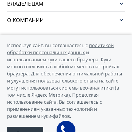
EX5
ВЛАДЕЛЬЦАМ
Финансы и услуги
PREFACE
Сервис
О КОМПАНИИ
CITYRAY
Поддержка
О бренде GEELY
ATLAS
О дилерском центре
OKAVANGO
Используя сайт, вы соглашаетесь с
политикой
Мы в соцсетях
Новости
обработки персональных данных
и
MONJARO
использованием куки вашего браузера. Куки
Наша команда
Архивные модели
можно отключить в любой момент в настройках
Правовая информация
браузера. Для обеспечения оптимальной работы
и улучшения пользовательского опыта на сайте
Контакты
© 2026
могут использоваться системы веб-аналитики (в
том числе Яндекс.Метрика). Продолжая
Официальный сайт Geely в России
использование сайта, Вы соглашаетесь с
Политика обработки персональных данных
применением указанных технологий и
размещением куки-файлов.
Правовая информация
Сделано в ПЕРКС