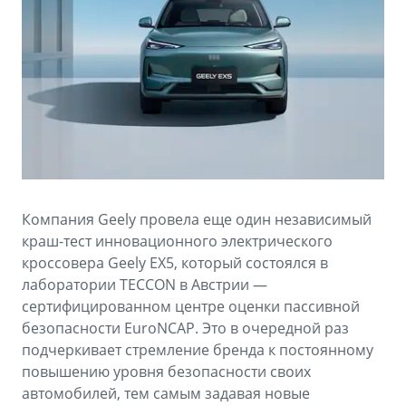
Аксессуары
Советы по эксплуатации
Зарядные устройства
Спецпредложения
OKAVANGO
MONJARO
ФИНАНСЫ И УСЛУГИ
ПОДДЕРЖКА
от 3 429 990 ₽*
от 4 349 990 ₽*
Автокредит
Помощь на дорогах
Расчет КАСКО
Гарантия Geely
PREFACE
GEELY EX5
Страхование
Сервисная книжка
Компания Geely провела еще один независимый
от 3 079 990 ₽*
от 3 769 990 ₽*
краш-тест инновационного электрического
GEELY Лизинг
Вопросы и ответы
кроссовера Geely EX5, который состоялся в
лаборатории TECCON в Австрии —
сертифицированном центре оценки пассивной
безопасности EuroNCAP. Это в очередной раз
подчеркивает стремление бренда к постоянному
повышению уровня безопасности своих
автомобилей, тем самым задавая новые