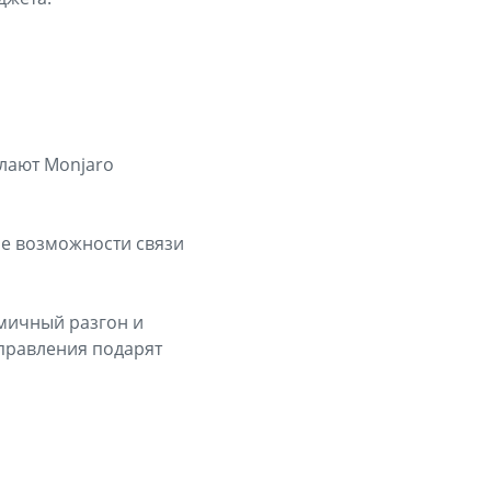
лают Monjaro
ые возможности связи
мичный разгон и
управления подарят