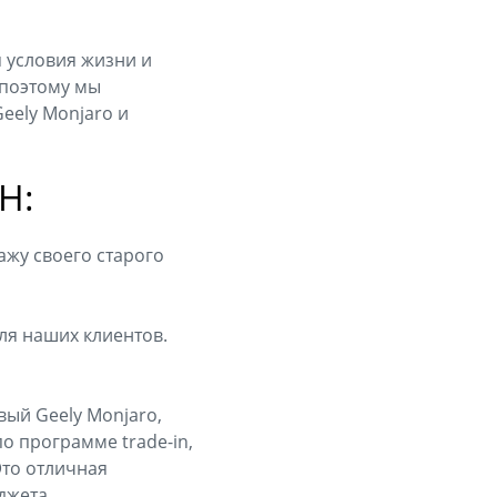
я условия жизни и
 поэтому мы
eely Monjaro и
Н:
ажу своего старого
ля наших клиентов.
вый Geely Monjaro,
о программе trade-in,
Это отличная
джета.