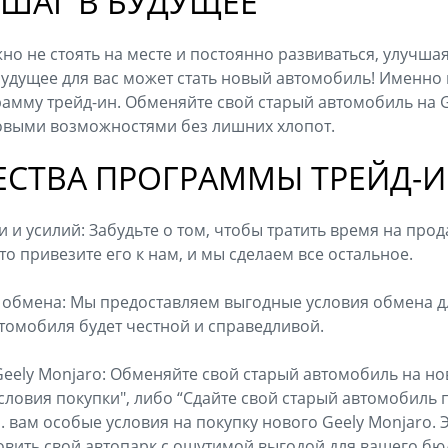
 ШАГ В БУДУЩЕЕ
но не стоять на месте и постоянно развиваться, улучша
будущее для вас может стать новый автомобиль! Именно
амму трейд-ин. Обменяйте свой старый автомобиль на G
овыми возможностями без лишних хлопот.
СТВА ПРОГРАММЫ ТРЕЙД-И
и усилий: Забудьте о том, чтобы тратить время на прод
о привезите его к нам, и мы сделаем все остальное.
 обмена: Мы предоставляем выгодные условия обмена д
томобиля будет честной и справедливой.
Geely Monjaro: Обменяйте свой старый автомобиль на но
ловия покупки", либо “Сдайте свой старый автомобиль п
 вам особые условия на покупку нового Geely Monjaro. 
вить свой автопарк с ощутимой выгодой для вашего бю