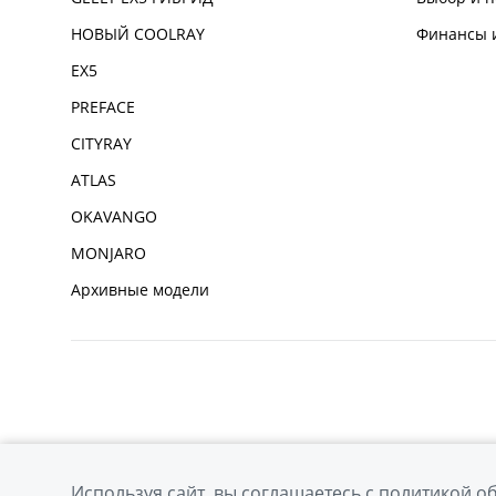
НОВЫЙ COOLRAY
Финансы и
EX5
PREFACE
CITYRAY
ATLAS
OKAVANGO
MONJARO
Архивные модели
Используя сайт, вы соглашаетесь с
политикой о