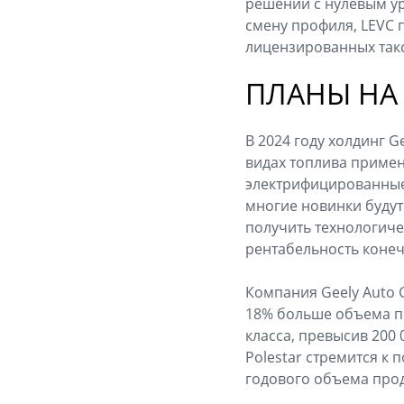
решений с нулевым у
смену профиля, LEVC 
лицензированных такс
ПЛАНЫ НА 
В 2024 году холдинг 
видах топлива примен
электрифицированные 
многие новинки будут
получить технологиче
рентабельность коне
Компания Geely Auto G
18% больше объема пр
класса, превысив 200
Polestar стремится к
годового объема прода