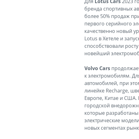
Для
Lotus Cars
2023 г
бренда спортивных а
более 50% продаж пр
первого серийного эл
качественно новый у
Lotus в Хетеле и зап
способствовали росту 
новейший электромоби
Volvo Cars
продолжает
к электромобилям. Дл
автомобилей, при это
линейке Recharge, шв
Европе, Китае и США.
городской внедорожн
которые разработаны н
электрические модели
новых сегментах рынк