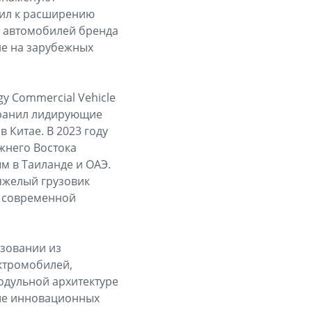
пил к расширению
рт автомобилей бренда
ие на зарубежных
y Commercial Vehicle
охранил лидирующие
 Китае. В 2023 году
жнего Востока
м в Таиланде и ОАЭ.
яжелый грузовик
а современной
азовании из
ктромобилей,
одульной архитектуре
ьше инновационных