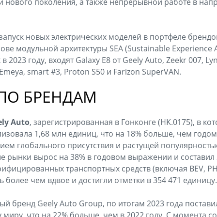
 нового поколения, а также непрерывной работе в нап
 запуск новых электрических моделей в портфеле брендов
ве модульной архитектуры SEA (Sustainable Experience Ar
2023 году, входят Galaxy E8 от Geely Auto, Zeekr 007, Lyn
s Emeya, smart #3, Proton S50 и Farizon SuperVAN.
ПО БРЕНДАМ
ely Auto
, зарегистрированная в Гонконге (HK.0175), в ко
ализовала 1,68 млн единиц, что на 18% больше, чем годо
ием глобального присутствия и растущей популярность
е рынки вырос на 38% в годовом выражении и составил 2
рифицированных транспортных средств (включая BEV, P
 более чем вдвое и достигли отметки в 354 471 единицу.
ый бренд Geely Auto Group, по итогам 2023 года постави
 миру, что на 22% больше, чем в 2022 году. С момента 