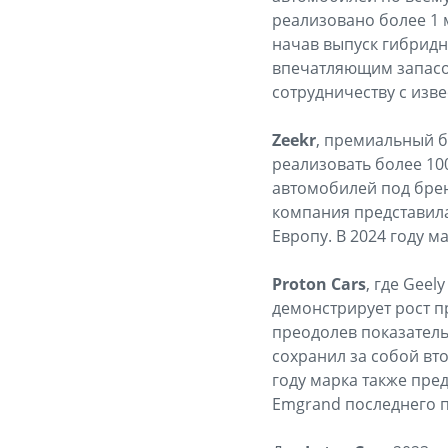
реализовано более 1 
начав выпуск гибридн
впечатляющим запасо
сотрудничеству с изв
Zeekr
, премиальный б
реализовать более 10
автомобилей под брен
компания представила
Европу. В 2024 году 
Proton Cars
, где Gee
демонстрирует рост п
преодолев показатель
сохранил за собой вт
году марка также пре
Emgrand последнего п