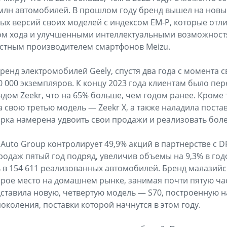
млн автомобилей. В прошлом году бренд вышел на новый
ых версий своих моделей с индексом EM-P, которые отл
м хода и улучшенными интеллектуальными возможност
естным производителем смартфонов Meizu.
ренд электромобилей Geely, спустя два года с момента с
0 000 экземпляров. К концу 2023 года клиентам было пер
дом Zeekr, что на 65% больше, чем годом ранее. Кроме 
 свою третью модель — Zeekr X, а также наладила поста
марка намерена удвоить свои продажи и реализовать боле
ly Auto Group контролирует 49,9% акций в партнерстве с 
родаж пятый год подряд, увеличив объемы на 9,3% в го
 в 154 611 реализованных автомобилей. Бренд малазий
орое место на домашнем рынке, занимая почти пятую ча
дставила новую, четвертую модель — S70, построенную на
околения, поставки которой начнутся в этом году.