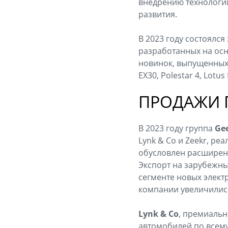
внедрению технологий
развития.
В 2023 году состоялся
разработанных на осно
новинок, выпущенных в 
EX30, Polestar 4, Lotu
ПРОДАЖИ 
В 2023 году группа
Ge
Lynk & Co и Zeekr, ре
обусловлен расширен
Экспорт на зарубежны
сегменте новых элект
компании увеличились
Lynk & Co
, премиальн
автомобилей по всему