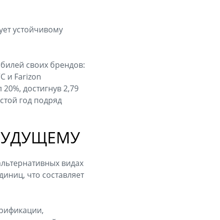
ует устойчивому
билей своих брендов:
VC и Farizon
20%, достигнув 2,79
стой год подряд
 БУДУЩЕМУ
альтернативных видах
диниц, что составляет
трификации,