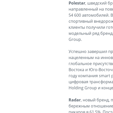
Polestar
, шведский б
направленный на повы
54 600 автомобилей. 
спортивный внедорожн
клиенты получили гот
модельный ряд бренда
Group.
Успешно завершил п
нацеленным на иннов
глобальное присутств
Востока и Юго-Восточ
году компания smart 
цифровая трансформа
Holding Group и конц
Radar
, новый бренд, 
бережным отношением 
пикапов в 61,5%. Пос