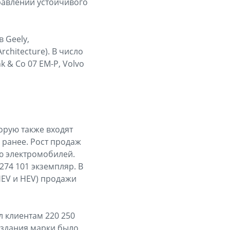
равлении устойчивого
 Geely,
chitecture). В число
k & Co 07 EM-P, Volvo
торую также входят
м ранее. Рост продаж
ю электромобилей.
74 101 экземпляр. В
HEV и HEV) продажи
л клиентам 220 250
создания марки было