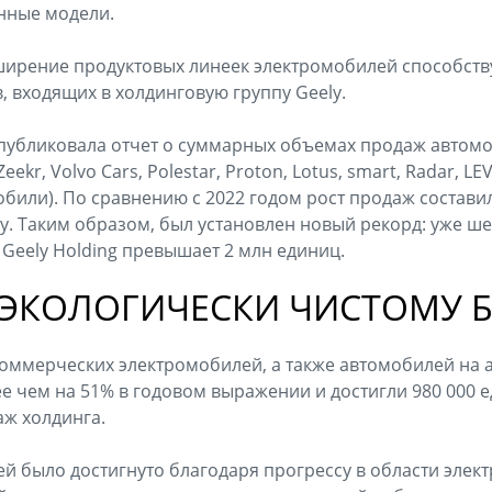
нные модели.
ирение продуктовых линеек электромобилей способств
, входящих в холдинговую группу Geely.
опубликовала отчет о суммарных объемах продаж автомо
Zeekr, Volvo Cars, Polestar, Proton, Lotus, smart, Radar, LE
били). По сравнению с 2022 годом рост продаж составил 
ду. Таким образом, был установлен новый рекорд: уже ше
eely Holding превышает 2 млн единиц.
К ЭКОЛОГИЧЕСКИ ЧИСТОМУ
оммерческих электромобилей, а также автомобилей на 
е чем на 51% в годовом выражении и достигли 980 000 е
ж холдинга.
й было достигнуто благодаря прогрессу в области элек