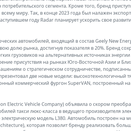
потребительского сегмента. Кроме того, бренд присту
 всему миру. Так, в конце 2023 года был налажен экспо
аступившем году Radar планирует ускорить свое развит
рческих автомобилей, входящий в состав Geely New Energ
 свою долю рынка, достигнув показателя в 20%. Бренд с
гких грузовиков на альтернативных источниках энергии в
ение присутствия на рынках Юго-Восточной Азии и Бли
ашениям о стратегическом сотрудничестве, подписанны
презентовал две новые модели: высокотехнологичный т
онный коммерческий фургон SuperVAN, построенный н
on Electric Vehicle Company) объявила о скором преобр
билей такси люкс-класса в ведущего производителя эле
электрическую модель L380. Автомобиль построен на м
Architecture), которая позволит бренду реализовать бол