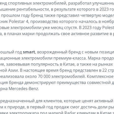
ренд спортивных электромобилей, разработал улучшенны
шение рентабельности, в результате которого в 2023 г
В прошлом году бренд также представил четвертую моде
ик Polestar 4, производство которого началось в нояб
овые электромобили уже месяц спустя. В 2023 году Poles
, в планах марки продолжать свое активное развитие в 
рошлый год
smart
, возрожденный бренд с новым позиц
ационные электромобили премиум-класса. Марка прод
ие, завоевывая популярность в Китае, а также на рынка
ной Азии. В настоящее время бренд представлен в 22 стр
реализовала около 70 000 электромобилей. Комплексное
ция бренда демонстрируют преимущества совместной д
ерна Mercedes-Benz.
предназначенный для клиентов, которые ценят активный
к природе, в первый год продаж смог достичь доли ры
тавки электропикапа под маркой Radar клиентам в Китае