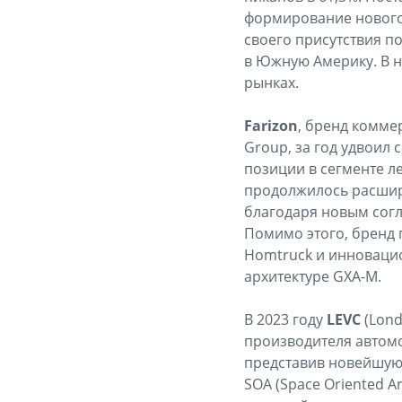
формирование нового 
своего присутствия по
в Южную Америку. В н
рынках.
Farizon
, бренд комме
Group, за год удвоил
позиции в сегменте ле
продолжилось расшир
благодаря новым согл
Помимо этого, бренд 
Homtruck и инноваци
архитектуре GXA-M.
В 2023 году
LEVC
(Lond
производителя автомо
представив новейшую 
SOA (Space Oriented 