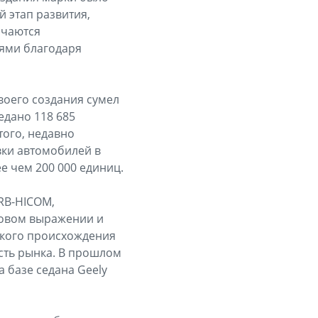
 этап развития,
ичаются
ями благодаря
воего создания сумел
едано 118 685
того, недавно
вки автомобилей в
е чем 200 000 единиц.
DRB-HICOM,
довом выражении и
ского происхождения
сть рынка. В прошлом
 базе седана Geely