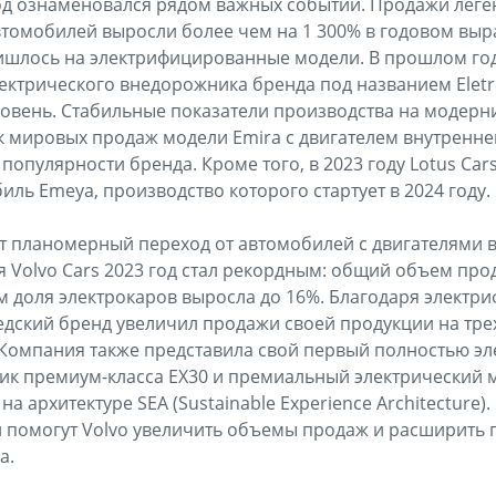
од ознаменовался рядом важных событий. Продажи леге
втомобилей выросли более чем на 1 300% в годовом вы
ишлось на электрифицированные модели. В прошлом го
ектрического внедорожника бренда под названием Elet
ровень. Стабильные показатели производства на модер
уск мировых продаж модели Emira с двигателем внутренне
популярности бренда. Кроме того, в 2023 году Lotus Ca
ль Emeya, производство которого стартует в 2024 году.
 планомерный переход от автомобилей с двигателями в
я Volvo Cars 2023 год стал рекордным: общий объем про
м доля электрокаров выросла до 16%. Благодаря элект
едский бренд увеличил продажи своей продукции на тре
 Компания также представила свой первый полностью э
ик премиум-класса EX30 и премиальный электрический 
а архитектуре SEA (Sustainable Experience Architecture).
 помогут Volvo увеличить объемы продаж и расширить п
а.