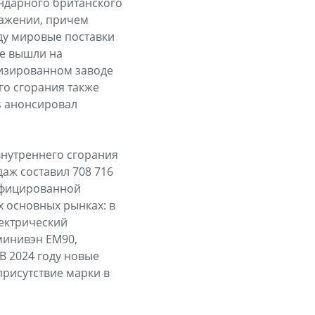
ндарного британского
ражении, причем
ду мировые поставки
re вышли на
низированном заводе
го сгорания также
rs анонсировал
нутреннего сгорания
даж составил 708 716
рифицированной
х основных рынках: в
лектрический
минивэн EM90,
 В 2024 году новые
рисутствие марки в