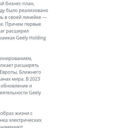
й бизнес-план,
оду было реализовано
ль в своей линейке —
ре. Причем первые
tar расширил
рамках Geely Holding
ионированием,
олжает расширять
х Европы, Ближнего
анах мира. В 2023
 обновление и
еятельности Geely
 образ жизни с
нка электрических
 знаменуют