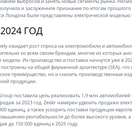
ровнем выбросов и занять новые сегменты рынка. Несм
получила и заслуженное признание по итогам прошлого 
и Лондона были представлены электрической моделью L
2024 ГОД
Geely ожидает рост спроса на электромобили и автомоби
ительно ко всем своим брендам, многие из которых ан
модели. Их производство и поставки начнутся уже в 2024
 построены на общей фирменной архитектуре (SEA), что 
ское преимущество, но и снизить производственные из
чной продукции.
roup поставила цель реализовать 1,9 млн автомобилей в
одаж за 2023 год. Zeekr намерен удвоить продажи эле
 000 единиц, а также ускорить поставки продукции европ
 повышению рентабельности до более высокого уровня, 
ж до 150 000 единиц к 2025 году.