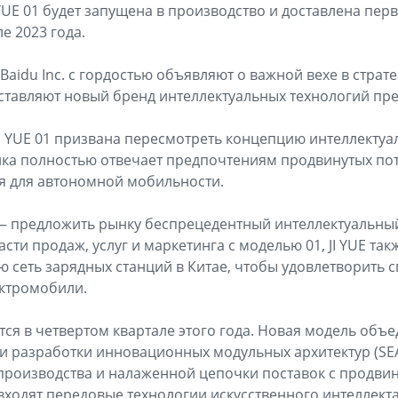
YUE 01 будет запущена в производство и доставлена пер
е 2023 года.
 Baidu Inc. с гордостью объявляют о важной вехе в стра
ставляют новый бренд интеллектуальных технологий преми
I YUE 01 призвана пересмотреть концепцию интеллектуа
ка полностью отвечает предпочтениям продвинутых по
 для автономной мобильности.
 — предложить рынку беспрецедентный интеллектуальны
ти продаж, услуг и маркетинга с моделью 01, JI YUE так
ю сеть зарядных станций в Китае, чтобы удовлетворить с
ектромобили.
ится в четвертом квартале этого года. Новая модель об
сти разработки инновационных модульных архитектур (SEA
роизводства и налаженной цепочки поставок с продвин
входят передовые технологии искусственного интеллекта