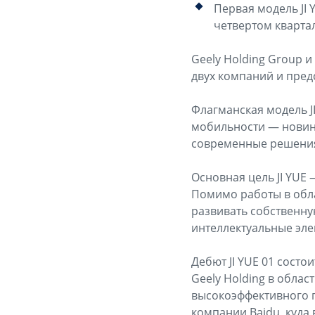
Первая модель JI 
четвертом квартал
Geely Holding Group и
двух компаний и пред
Флагманская модель J
мобильности — новин
современные решения
Основная цель JI YUE
Помимо работы в облас
развивать собственну
интеллектуальные эл
Дебют JI YUE 01 состо
Geely Holding в обла
высокоэффективного п
компании Baidu, куда 