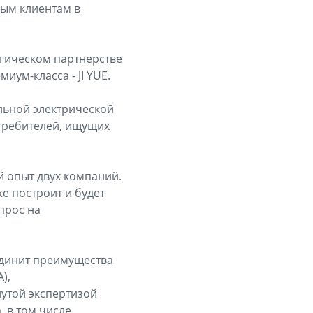
вым клиентам в
тегическом партнерстве
ум-класса - JI YUE.
льной электрической
требителей, ищущих
й опыт двух компаний.
же построит и будет
прос на
ъединит преимущества
),
утой экспертизой
, в том числе