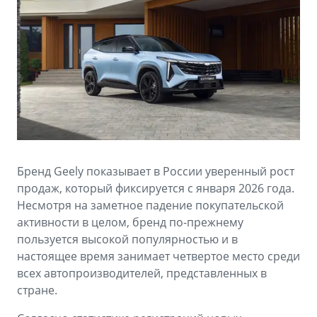
Аксессуары
Советы по эксплуатации
Зарядные устройства
Спецпредложения
OKAVANGO
MONJARO
ФИНАНСЫ И УСЛУГИ
ПОДДЕРЖКА
от 3 429 990 ₽*
от 4 349 990 ₽*
Автокредит
Помощь на дорогах
Расчет КАСКО
Гарантия Geely
PREFACE
GEELY EX5
Страхование
Сервисная книжка
Бренд Geely показывает в России уверенный рост
от 3 079 990 ₽*
от 3 769 990 ₽*
продаж, который фиксируется с января 2026 года.
GEELY Лизинг
Вопросы и ответы
Несмотря на заметное падение покупательской
активности в целом, бренд по-прежнему
пользуется высокой популярностью и в
настоящее время занимает четвертое место среди
всех автопроизводителей, представленных в
стране.