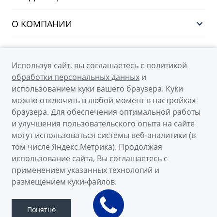
Финансы и услуги
PREFACE
Сервис
О КОМПАНИИ
CITYRAY
Поддержка
О бренде GEELY
ATLAS
О дилерском центре
OKAVANGO
Используя сайт, вы соглашаетесь с
политикой
Мы в соцсетях
Новости
обработки персональных данных
и
MONJARO
использованием куки вашего браузера. Куки
Наша команда
Архивные модели
можно отключить в любой момент в настройках
Правовая информация
браузера. Для обеспечения оптимальной работы
и улучшения пользовательского опыта на сайте
Контакты
© 2026
могут использоваться системы веб-аналитики (в
том числе Яндекс.Метрика). Продолжая
Официальный сайт Geely в России
использование сайта, Вы соглашаетесь с
Политика обработки персональных данных
применением указанных технологий и
размещением куки-файлов.
Правовая информация
Сделано в ПЕРКС
Понятно