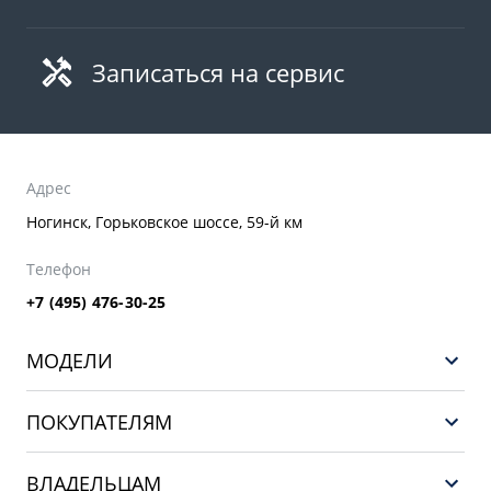
Записаться на сервис
Адрес
Ногинск, Горьковское шоссе, 59-й км
Телефон
+7 (495) 476-30-25
МОДЕЛИ
GEELY EX5 ГИБРИД
ПОКУПАТЕЛЯМ
НОВЫЙ COOLRAY
Выбор и покупка
EX5
ВЛАДЕЛЬЦАМ