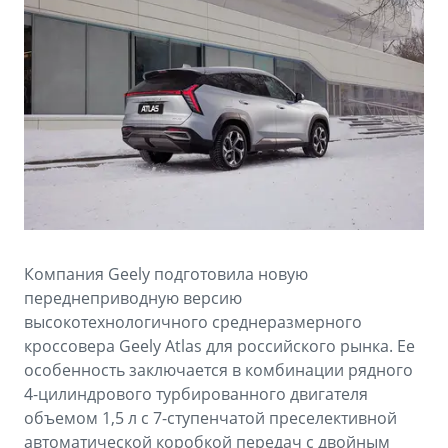
Аксессуары
Советы по эксплуатации
Зарядные устройства
Спецпредложения
OKAVANGO
MONJARO
ФИНАНСЫ И УСЛУГИ
ПОДДЕРЖКА
от 3 429 990 ₽*
от 4 349 990 ₽*
Автокредит
Помощь на дорогах
Расчет КАСКО
Гарантия Geely
PREFACE
GEELY EX5
Страхование
Сервисная книжка
от 3 079 990 ₽*
от 3 769 990 ₽*
Компания Geely подготовила новую
GEELY Лизинг
Вопросы и ответы
переднеприводную версию
высокотехнологичного среднеразмерного
кроссовера Geely Atlas для российского рынка. Ее
особенность заключается в комбинации рядного
4-цилиндрового турбированного двигателя
объемом 1,5 л с 7-ступенчатой преселективной
автоматической коробкой передач с двойным