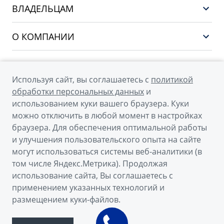
EX5
ВЛАДЕЛЬЦАМ
Финансы и услуги
PREFACE
Сервис
О КОМПАНИИ
CITYRAY
Поддержка
О бренде GEELY
ATLAS
О дилерском центре
OKAVANGO
Используя сайт, вы соглашаетесь с
политикой
Мы в соцсетях
Новости
обработки персональных данных
и
MONJARO
использованием куки вашего браузера. Куки
Наша команда
Архивные модели
можно отключить в любой момент в настройках
Правовая информация
браузера. Для обеспечения оптимальной работы
и улучшения пользовательского опыта на сайте
Контакты
© 2026
могут использоваться системы веб-аналитики (в
том числе Яндекс.Метрика). Продолжая
Официальный сайт Geely в России
использование сайта, Вы соглашаетесь с
Политика обработки персональных данных
применением указанных технологий и
размещением куки-файлов.
Правовая информация