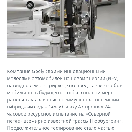
Аксессуары
Советы по эксплуатации
Зарядные устройства
Спецпредложения
OKAVANGO
MONJARO
ФИНАНСЫ И УСЛУГИ
ПОДДЕРЖКА
от 3 429 990 ₽*
от 4 349 990 ₽*
Автокредит
Помощь на дорогах
Расчет КАСКО
Гарантия Geely
PREFACE
GEELY EX5
Страхование
Сервисная книжка
Компания Geely своими инновационными
от 3 079 990 ₽*
от 3 769 990 ₽*
моделями автомобилей на новой энергии (NEV)
GEELY Лизинг
Вопросы и ответы
наглядно демонстрирует, что представляет собой
мобильность будущего. Чтобы в полной мере
раскрыть заявленные преимущества, новейший
гибридный седан Geely Galaxy A7 прошёл 24-
часовое ресурсное испытание на «Северной
петле» всемирно известной трассы Нюрбургринг.
Продолжительное тестирование стало частью