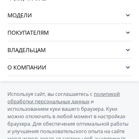
МОДЕЛИ
GEELY EX5 ГИБРИД
ПОКУПАТЕЛЯМ
НОВЫЙ COOLRAY
Выбор и покупка
EX5
ВЛАДЕЛЬЦАМ
Финансы и услуги
PREFACE
Сервис
О КОМПАНИИ
CITYRAY
Поддержка
О бренде GEELY
ATLAS
О дилерском центре
OKAVANGO
Используя сайт, вы соглашаетесь с
политикой
Мы в соцсетях
Новости
обработки персональных данных
и
MONJARO
использованием куки вашего браузера. Куки
Наша команда
Архивные модели
можно отключить в любой момент в настройках
Правовая информация
браузера. Для обеспечения оптимальной работы
и улучшения пользовательского опыта на сайте
Контакты
© 2026
могут использоваться системы веб-аналитики (в